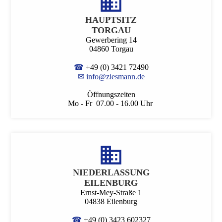
HAUPT­SITZ
TORGAU
Gewerbering 14
04860 Torgau
☎
+49 (0) 3421 72490
✉
info@ziesmann.de
Öffnungszeiten
Mo - Fr 07.00 - 16.00 Uhr
NIEDER­LASSUNG
EILENBURG
Ernst-Mey-Straße 1
04838 Eilenburg
☎
+49 (0) 3423 602327