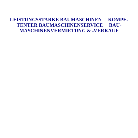
LEISTUNGS­STARKE BAUMASCHINEN | KOMPE­
TENTER BAU­MASCHINEN­SERVICE | BAU­­
MASCHINEN­VERMIETUNG & -VERKAUF